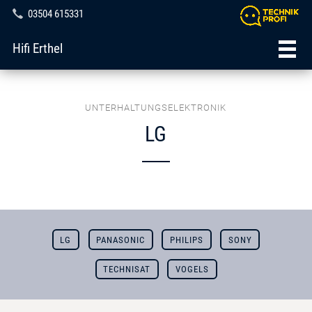
03504 615331
Hifi Erthel
UNTERHALTUNGSELEKTRONIK
LG
LG
PANASONIC
PHILIPS
SONY
TECHNISAT
VOGELS