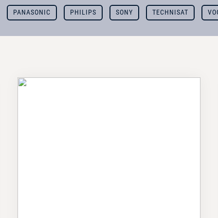
PANASONIC
PHILIPS
SONY
TECHNISAT
VO