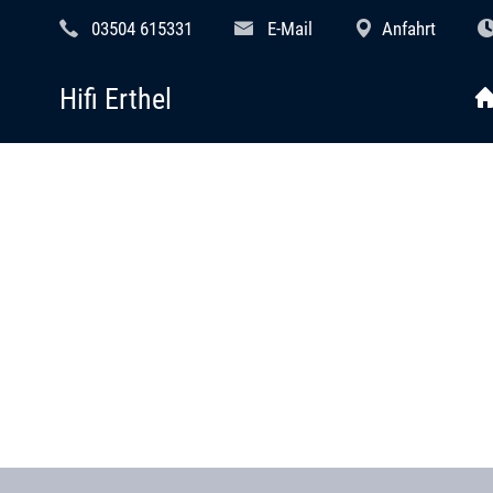
03504 615331
E-Mail
Anfahrt
Hifi Erthel